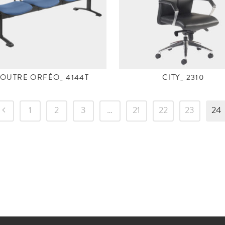
OUTRE ORFÉO_ 4144T
CITY_ 2310
1
2
3
…
21
22
23
24