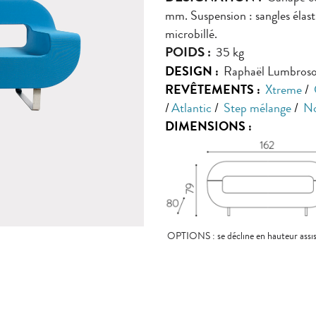
mm. Suspension : sangles élas
microbillé.
POIDS :
35 kg
DESIGN :
Raphaël Lumbros
REVÊTEMENTS :
Xtreme
/
/
Atlantic
/
Step mélange
/
N
DIMENSIONS :
OPTIONS : se décline en hauteur assi