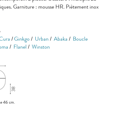
tiques. Garniture : mousse HR. Piètement inox
o
Cura
/
Ginkgo
/
Urban
/
Abaka
/
Boucle
oma
/
Flanel
/
Winston
se 46 cm.