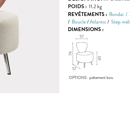
POIDS :
11.2 kg
REVÊTEMENTS :
Bondaï
/
/
Boucle
/
Atlantic
/
Step mél
DIMENSIONS :
OPTIONS : piètement bois.