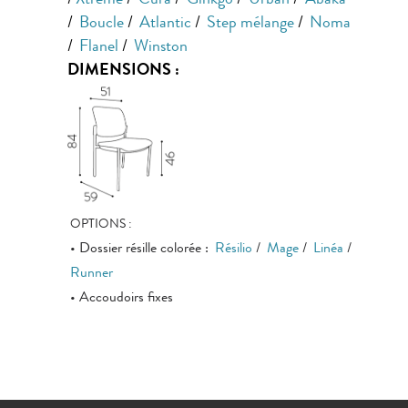
/
Xtreme
/
Cura
/
Ginkgo
/
Urban
/
Abaka
/
Boucle
/
Atlantic
/
Step mélange
/
Noma
/
Flanel
/
Winston
DIMENSIONS :
OPTIONS :
• Dossier résille colorée :
Résilio
/
Mage
/
Linéa
/
Runner
• Accoudoirs fixes