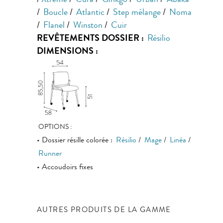
/
Xtreme
/
Cura
/
Ginkgo
/
Urban
/
Abaka
/
Boucle
/
Atlantic
/
Step mélange
/
Noma
/
Flanel
/
Winston
/
Cuir
REVÊTEMENTS DOSSIER :
Résilio
DIMENSIONS :
OPTIONS :
• Dossier résille colorée :
Résilio
/
Mage
/
Linéa
/
Runner
• Accoudoirs fixes
AUTRES PRODUITS DE LA GAMME