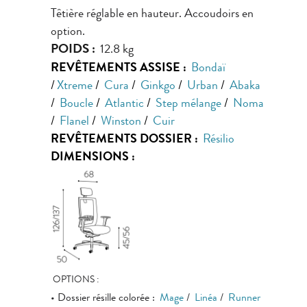
Têtière réglable en hauteur. Accoudoirs en
option.
POIDS :
12.8 kg
REVÊTEMENTS ASSISE :
Bondaï
/
Xtreme
/
Cura
/
Ginkgo
/
Urban
/
Abaka
/
Boucle
/
Atlantic
/
Step mélange
/
Noma
/
Flanel
/
Winston
/
Cuir
REVÊTEMENTS DOSSIER :
Résilio
DIMENSIONS :
OPTIONS :
• Dossier résille colorée :
Mage
/
Linéa
/
Runner