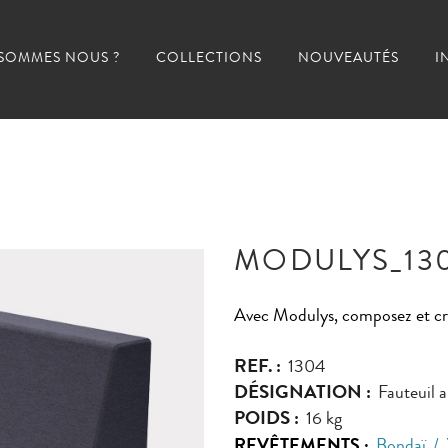
 SOMMES NOUS ?
COLLECTIONS
NOUVEAUTÉS
I
MODULYS_13
Avec Modulys, composez et crée
REF. :
1304
DÉSIGNATION :
Fauteuil a
POIDS :
16 kg
REVÊTEMENTS :
Bondaï
/