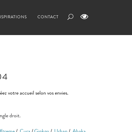
NSPIRATIONS
CONTACT
04
z votre accueil selon vos envies.
ngle droit.
Xtreme
/
Cura
/
Ginkgo
/
Urban
/
Abaka