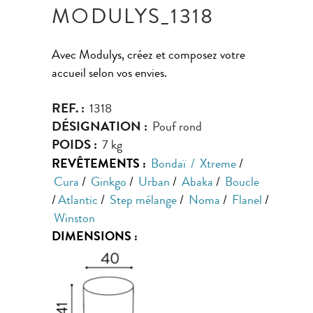
MODULYS_1318
Avec Modulys, créez et composez votre
accueil selon vos envies.
REF. :
1318
DÉSIGNATION :
Pouf rond
POIDS :
7 kg
REVÊTEMENTS :
Bondaï
/
Xtreme
/
Cura
/
Ginkgo
/
Urban
/
Abaka
/
Boucle
/
Atlantic
/
Step mélange
/
Noma
/
Flanel
/
Winston
DIMENSIONS :